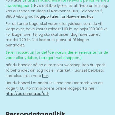
kontakte
(indsæt mailadresse for relevant person/enhed
i webshoppen)
. Hvis det ikke lykkes os at finde en løsning,
kan du sende en klage til Nævnenes Hus, Toldboden 2,
8800 Viborg via
Klageportalen for Nævnenes Hus
.
For at kunne klage, skal varen eller ydelsen, som du vil
klage over, have kostet mindst 1.110 kr. og højst 100.000 kr.
For klager over tøj og sko skal prisen dog have været
mindst 720 kr. Det koster et gebyr at få klagen
behandlet.
(eller indsæt url for det/de nævn, der er relevante for de
varer eller ydelser, I sælger i webshoppen.)
Når du handler på en e-mærket webshop, kan du gratis
få behandlet din sag hos e-mærket - uanset beløbets
størrelse. Læs mere
her
.
Har du bopæl i et andet EU-land end Danmark, kan du
klage til EU-Kommissionens online klageportal her -
http://ec.europa.eu/odr
Persondatapolitik