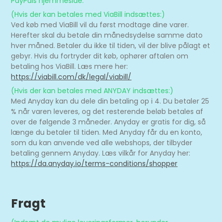
PayPals hjemmeside.
(Hvis der kan betales med ViaBill indsættes:)
Ved køb med ViaBill vil du først modtage dine varer.
Herefter skal du betale din månedsydelse samme dato
hver måned. Betaler du ikke til tiden, vil der blive pålagt et
gebyr. Hvis du fortryder dit køb, ophører aftalen om
betaling hos ViaBill. Læs mere her:
https://viabill.com/dk/legal/viabill/
(Hvis der kan betales med ANYDAY indsættes:)
Med Anyday kan du dele din betaling op i 4. Du betaler 25
% når varen leveres, og det resterende beløb betales af
over de følgende 3 måneder. Anyday er gratis for dig, så
længe du betaler til tiden. Med Anyday får du en konto,
som du kan anvende ved alle webshops, der tilbyder
betaling gennem Anyday. Læs vilkår for Anyday her:
https://da.anyday.io/terms-conditions/shopper
Fragt