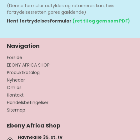
(Denne formular udfyldes og returneres kun, hvis
fortrydelsesretten gøres gældende)
Hent fortrydelsesformular
(ret til og gem som PDF)
Navigation
Forside
EBONY AFRICA SHOP
Produktkatalog
Nyheder
Om os
Kontakt
Handelsbetingelser
Sitemap
Ebony Africa Shop
Havnealle 35, st. tv