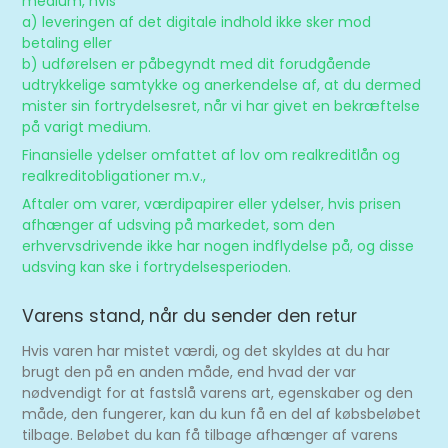
medium, hvis
a) leveringen af det digitale indhold ikke sker mod
betaling eller
b) udførelsen er påbegyndt med dit forudgående
udtrykkelige samtykke og anerkendelse af, at du dermed
mister sin fortrydelsesret, når vi har givet en bekræftelse
på varigt medium.
Finansielle ydelser omfattet af lov om realkreditlån og
realkreditobligationer m.v.,
Aftaler om varer, værdipapirer eller ydelser, hvis prisen
afhænger af udsving på markedet, som den
erhvervsdrivende ikke har nogen indflydelse på, og disse
udsving kan ske i fortrydelsesperioden.
Varens stand, når du sender den retur
Hvis varen har mistet værdi, og det skyldes at du har
brugt den på en anden måde, end hvad der var
nødvendigt for at fastslå varens art, egenskaber og den
måde, den fungerer, kan du kun få en del af købsbeløbet
tilbage. Beløbet du kan få tilbage afhænger af varens