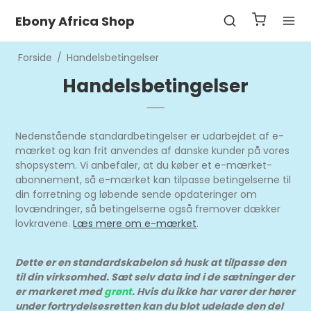
Ebony Africa Shop
Forside
/
Handelsbetingelser
Handelsbetingelser
Nedenstående standardbetingelser er udarbejdet af e-
mærket og kan frit anvendes af danske kunder på vores
shopsystem. Vi anbefaler, at du køber et e-mærket-
abonnement, så e-mærket kan tilpasse betingelserne til
din forretning og løbende sende opdateringer om
lovændringer, så betingelserne også fremover dækker
lovkravene.
Læs mere om e-mærket
.
Dette er en standardskabelon så husk at tilpasse den
til din virksomhed. Sæt selv data ind i de sætninger der
er markeret med
grønt
. Hvis du ikke har varer der hører
under fortrydelsesretten kan du blot udelade den del