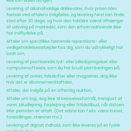
ikke kan skilles ad igen,
Levering af alkoholholdige drikkevarer, hvor prisen blev
fastsat ved aftalens indgåelse, og levering først kan finde
sted efter 30 dage, og hvor den faktiske værdi afhænger
af udsving på markedet, som den erhvervsdrivende ikke
har indflydelse på,
Aftaler om specifikke hastende reparations- eller
vedligeholdelsesarbejder hos dig, som du udtrykkeligt har
bedt om,
Levering af plomberede lyd- eller billedoptagelser eller
computersoftware, som du har brudt plomberingen på,
Levering af aviser, tidsskrifter eller magasiner, dog ikke
hvis det er abonnementsaftaler,
Aftaler, der indgås på en offentlig auktion,
Aftaler om logi, dog ikke til beboelsesformål, transport af
varer, biludlejning, forplejning eller fritidstilbud, når datoen
eller perioden er aftalt. (Det sidste kan f.eks. være kurser,
forestillinger, stævner mv.)
Levering af digitalt indhold, som ikke leveres på et fysisk