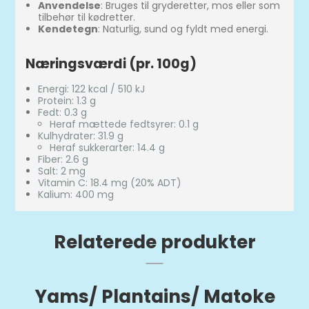
Anvendelse
: Bruges til gryderetter, mos eller som
tilbehør til kødretter.
Kendetegn
: Naturlig, sund og fyldt med energi.
Næringsværdi (pr. 100g)
Energi: 122 kcal / 510 kJ
Protein: 1.3 g
Fedt: 0.3 g
Heraf mættede fedtsyrer: 0.1 g
Kulhydrater: 31.9 g
Heraf sukkerarter: 14.4 g
Fiber: 2.6 g
Salt: 2 mg
Vitamin C: 18.4 mg (20% ADT)
Kalium: 400 mg
Relaterede produkter
Yams/ Plantains/ Matoke